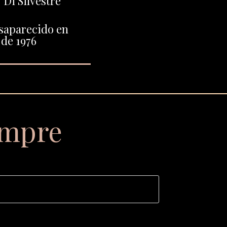
Di Silvestre"
saparecido en
de 1976
empre