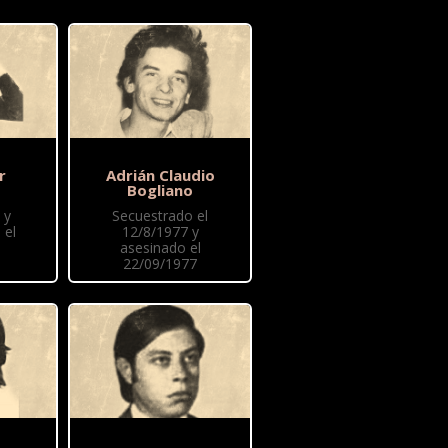
r
Adrián Claudio
Bogliano
 y
Secuestrado el
 el
12/8/1977 y
asesinado el
22/09/1977