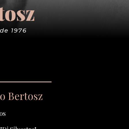
tosz
de 1976
go Bertosz
os