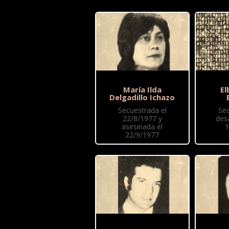
María Ilda
El
Delgadillo Ichazo
Secuestrada el
Se
22/8/1977 y
des
asesinada el
1
22/9/1977