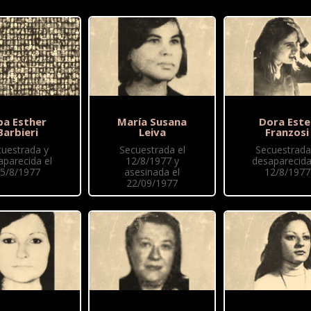
ba Esther
María Susana
Dora Este
Barbieri
Leiva
Franzosi
cuestrada y
Secuestrada el
Secuestrada
aparecida el
12/8/1977 y
desaparecida
5/8/1977
asesinada el
12/8/1977
22/09/1977