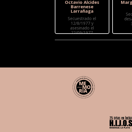
Octavio Alcides
Marg
Barrenese
Larrañaga
Se
Secuestrado el
des
12/8/1977 y
asesinado el
22/09/1977