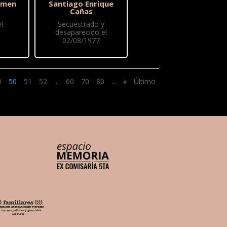
rmen
Santiago Enrique
Cañas
l
Secuestrado y
desaparecido el
02/08/1977
9
50
51
52
...
60
70
80
...
»
Último