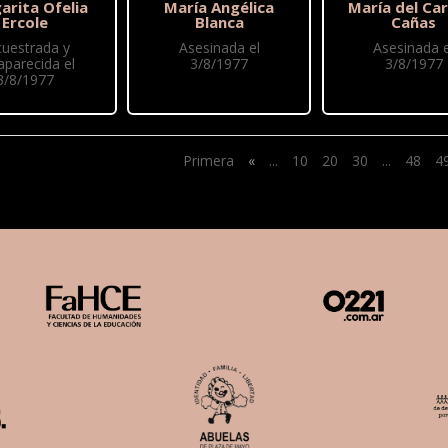
arita Ofelia
María Angélica
María del Ca
Ercole
Blanca
Cañas
cuestrada y
Asesinada el
Asesinada e
aparecida el
3/8/1977
3/8/1977
3/8/1977
Primera
«
...
10
20
30
...
48
4