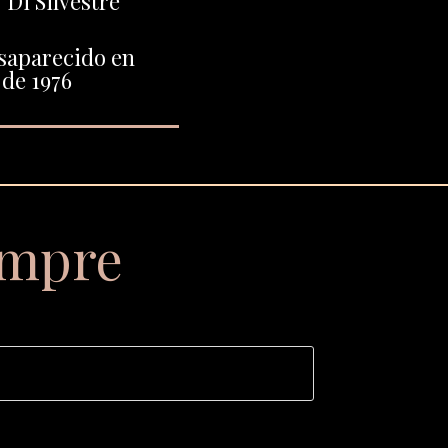
Di Silvestre"
saparecido en
de 1976
empre