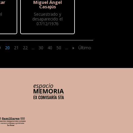
car
Miguel Ángel
Casajús
l
Secuestrado y
desaparecido el
07/12/1976
9
20
21
22
...
30
40
50
...
»
Último