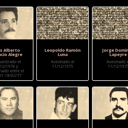
is Alberto
Leopoldo Ramón
Jorge Domi
ncio Alegre
Luna
Lapeyre
uestrado el
Asesinado el
Asesinado e
/12/1976 y
11/12/1975
11/12/197
nado entre el
01-18/02/77