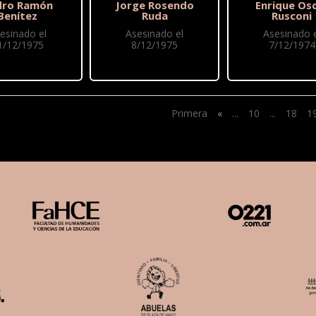
dro Ramón
Jorge Rosendo
Enrique Os
Benítez
Ruda
Rusconi
esinado el
Asesinado el
Asesinado e
1/12/1975
8/12/1975
7/12/1974
Primera
«
...
10
...
18
1