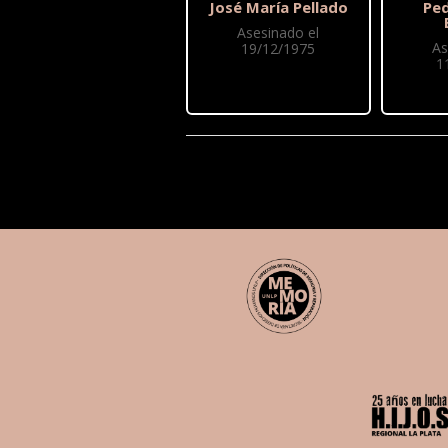
José María Pellado
Pe
Asesinado el
As
19/12/1975
1