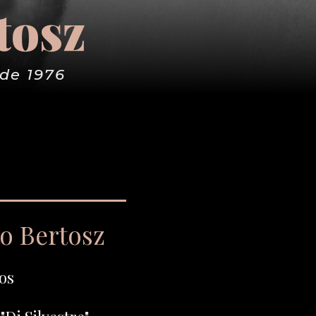
tosz
de 1976
go Bertosz
os