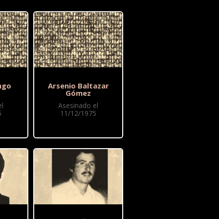
ngo
Arsenio Baltazar
Gómez
l
Asesinado el
5
11/12/1975