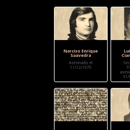
Narciso Enrique
Lu
Saavedra
Cia
Asesinado el
Sec
11/12/1975
7
asesi
31/