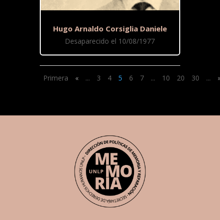
Hugo Arnaldo Corsiglia Daniele
Desaparecido el 10/08/1977
Primera
«
...
3
4
5
6
7
...
10
20
30
...