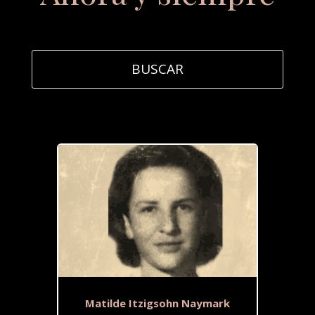
Matilde Itzigsohn Naymark