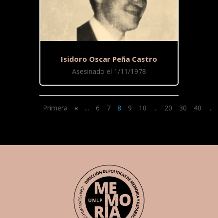
Isidoro Oscar Peña Castro
Asesinado el 1/11/1978
Primera
«
...
6
7
8
9
10
...
20
30
40
...