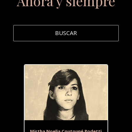
Ahora y siempre
Mirtha Noelia Coutouné Podetti