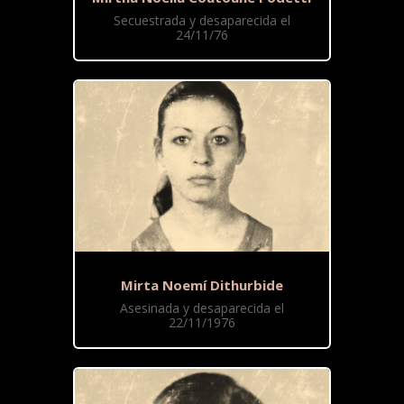
Secuestrada y desaparecida el
24/11/76
Mirta Noemí Dithurbide
Asesinada y desaparecida el
22/11/1976