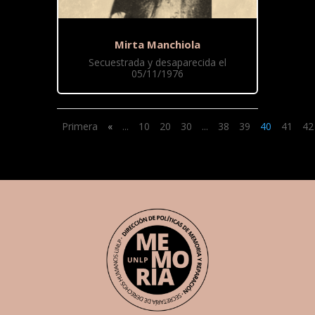
Mirta Manchiola
Secuestrada y desaparecida el
05/11/1976
Primera
«
...
10
20
30
...
38
39
40
41
42