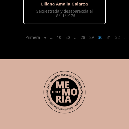
Liliana Amalia Galarza
Secuestrada y desaparecida el
18/11/1976
Primera
«
...
10
20
...
28
29
30
31
32
...