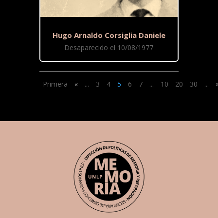
Hugo Arnaldo Corsiglia Daniele
Desaparecido el 10/08/1977
Primera
«
...
3
4
5
6
7
...
10
20
30
...