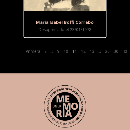
María Isabel Boffi Correbo
Desaparecido el 28/01/1978
Primera
«
...
9
10
11
12
13
...
20
30
40