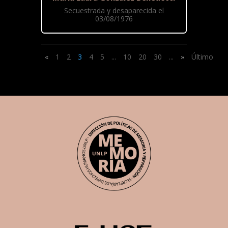
Secuestrada y desaparecida el
03/08/1976
«
1
2
3
4
5
...
10
20
30
...
»
Último