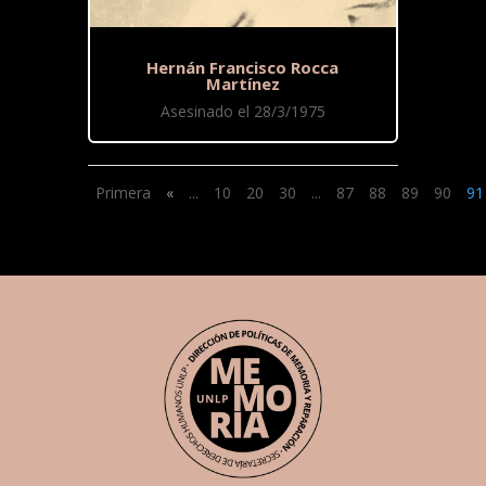
Hernán Francisco Rocca
Martínez
Asesinado el 28/3/1975
Primera
«
...
10
20
30
...
87
88
89
90
91