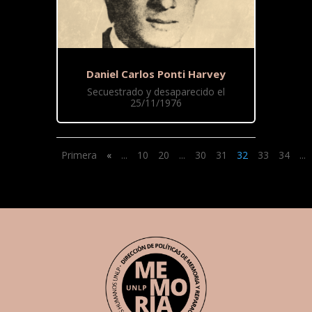
Daniel Carlos Ponti Harvey
Secuestrado y desaparecido el
25/11/1976
Primera
«
...
10
20
...
30
31
32
33
34
...