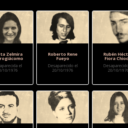
ta Zelmira
Roberto Rene
Rubén Héct
rogiácomo
Fueyo
Fiora Chio
aparecida el
Desaparecido el
Desaparecido
0/10/1976
20/10/1976
20/10/197