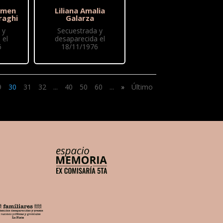
rmen
Liliana Amalia
raghi
Galarza
 y
Secuestrada y
 el
desaparecida el
6
18/11/1976
9
30
31
32
...
40
50
60
...
»
Último