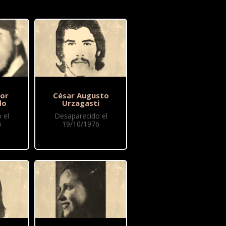
or
César Augusto
do
Urzagasti
 el
Desaparecido el
6
19/10/1976