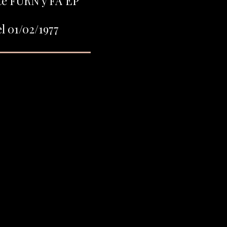
te FURN y FA"EP"
l 01/02/1977