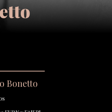
etto
to Bonetto
os