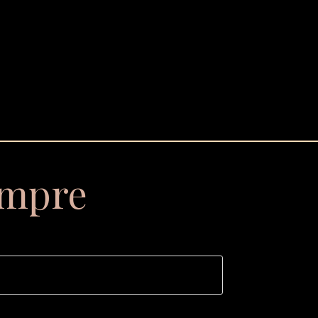
empre