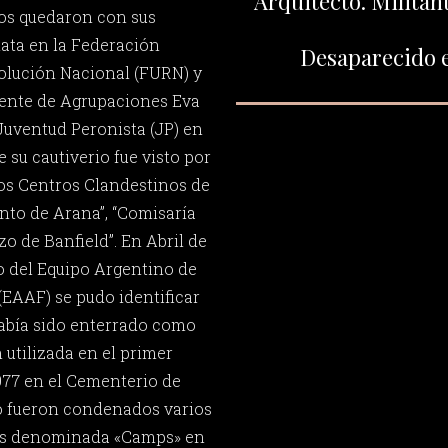
Arquitecto. Militan
jos quedaron con sus
lata en la Federación
Desaparecido e
volución Nacional (FURN) y
rente de Agrupaciones Eva
 Juventud Peronista (JP) en
e su cautiverio fue visto por
ios Centros Clandestinos de
nto de Arana”, “Comisaría
ozo de Banfield”. En Abril de
ajo del Equipo Argentino de
EAAF) se pudo identificar
había sido enterrado como
 utilizada en el primer
977 en el Cementerio de
so fueron condenados varios
as denominada «Camps» en