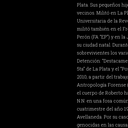
Plata. Sus pequeños hi
vecinos. Militó en La P
Universitaria de la Re
militó también en el F
Perón (FA “EP”) y en la
su ciudad natal. Durant
sobrevivientes los var
Detención: “Destacame
5ta” de La Plata y el “P
2010, a partir del trab
Antropología Forense (
el cuerpo de Roberto 
N.N. en una fosa común
cuatrimestre del año 1
Avellaneda. Por su ca
genocidas en las caus