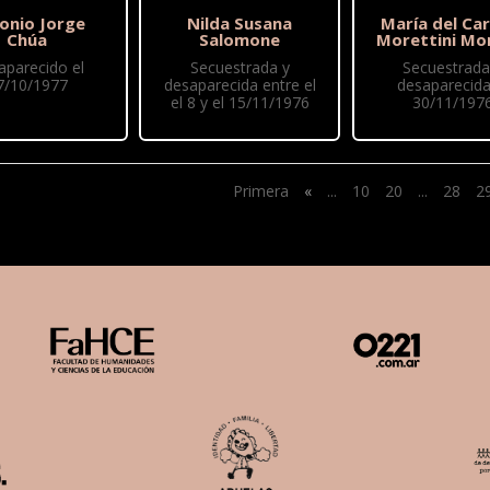
onio Jorge
Nilda Susana
María del Ca
Chúa
Salomone
Morettini Mo
aparecido el
Secuestrada y
Secuestrada
7/10/1977
desaparecida entre el
desaparecida
el 8 y el 15/11/1976
30/11/197
Primera
«
...
10
20
...
28
2