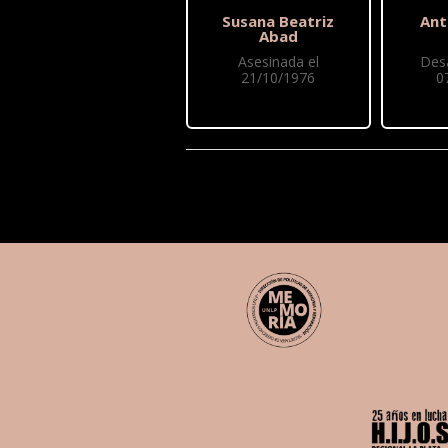
Susana Beatriz
Ant
Abad
Asesinada el
Des
21/10/1976
0