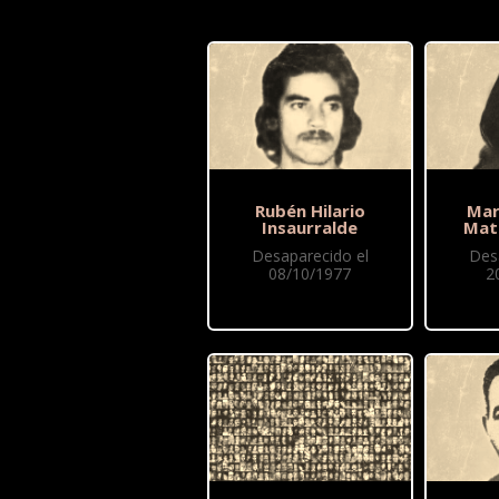
Rubén Hilario
Mar
Insaurralde
Mat
Desaparecido el
Des
08/10/1977
2