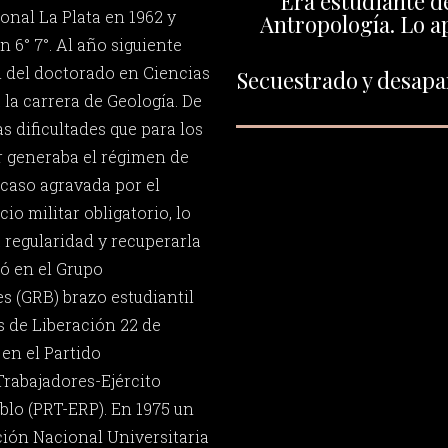
Era estudiante de
onal La Plata en 1962 y
Antropología. Lo a
n 6° 7°. Al año siguiente
 del doctorado en Ciencias
Secuestrado y desapar
la carrera de Geología. De
s dificultades que para los
or generaba el régimen de
 caso agravada por el
io militar obligatorio, lo
a regularidad y recuperarla
tó en el Grupo
s (GRB) brazo estudiantil
 de Liberación 22 de
 en el Partido
Trabajadores-Ejército
blo (PRT-ERP). En 1975 un
ión Nacional Universitaria