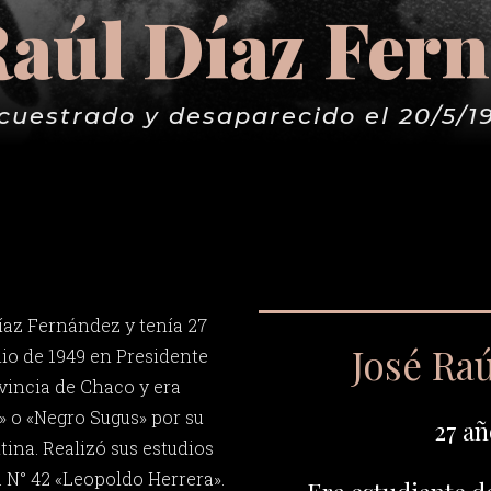
Raúl Díaz Fer
cuestrado y desaparecido el 20/5/1
íaz Fernández y tenía 27
José Raú
nio de 1949 en Presidente
vincia de Chaco y era
 o «Negro Sugus» por su
27 añ
ina. Realizó sus estudios
a N° 42 «Leopoldo Herrera».