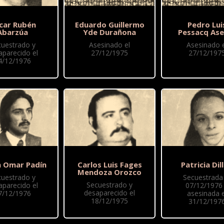
car Rubén
Eduardo Guillermo
Pedro Lui
Abarzúa
Yde Durañona
Pessacq Ase
cuestrado y
Asesinado el
Asesinado e
aparecido el
27/12/1975
27/12/197
4/12/1976
 Omar Padín
Carlos Luis Fages
Patricia Dil
Mendoza Orozco
cuestrado y
Secuestrada 
Secuestrado y
aparecido el
07/12/1976
desaparecido el
7/12/1976
asesinada e
18/12/1975
31/12/197