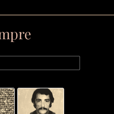
empre