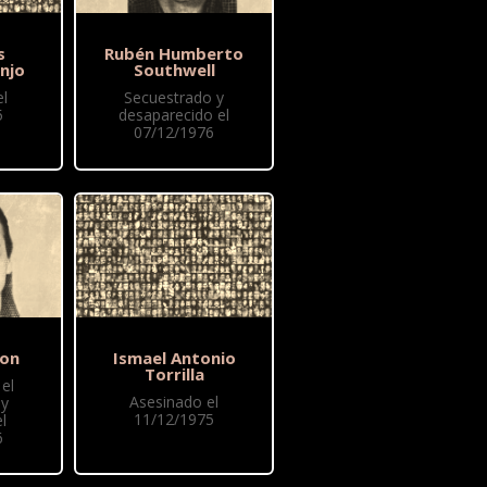
s
Rubén Humberto
njo
Southwell
l
Secuestrado y
5
desaparecido el
07/12/1976
lon
Ismael Antonio
Torrilla
el
Asesinado el
 y
11/12/1975
l
6