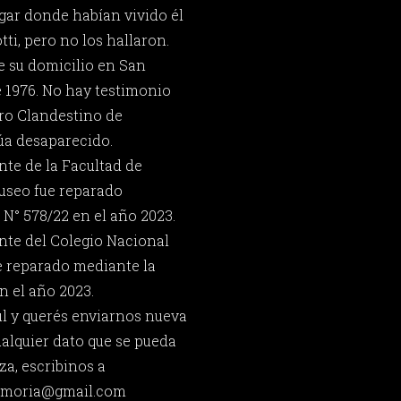
ugar donde habían vivido él
ti, pero no los hallaron.
e su domicilio en San
e 1976. No hay testimonio
ro Clandestino de
úa desaparecido.
nte de la Facultad de
useo fue reparado
 N° 578/22 en el año 2023.
nte del Colegio Nacional
e reparado mediante la
n el año 2023.
úl y querés enviarnos nueva
ualquier dato que se pueda
za, escribinos a
memoria@gmail.com