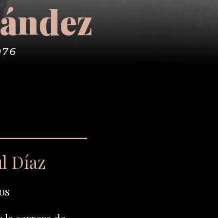
nández
976
l Díaz
os