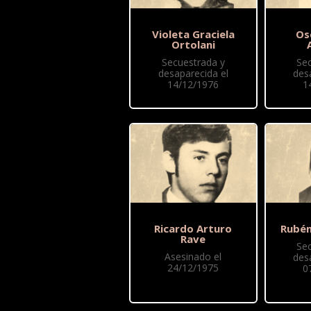
Violeta Graciela
Os
Ortolani
Secuestrada y
Se
desaparecida el
des
14/12/1976
1
Ricardo Arturo
Rubén
Rave
Se
Asesinado el
des
24/12/1975
0