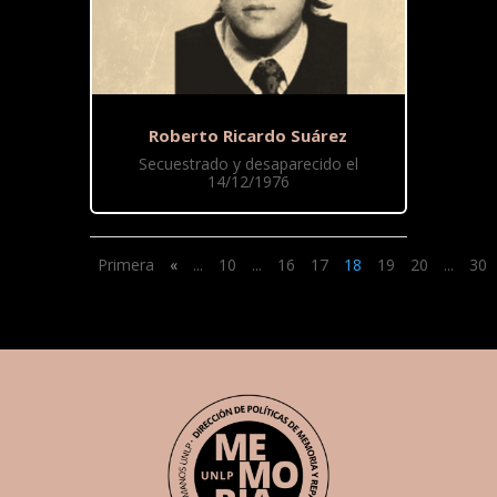
Roberto Ricardo Suárez
Secuestrado y desaparecido el
14/12/1976
Primera
«
...
10
...
16
17
18
19
20
...
30