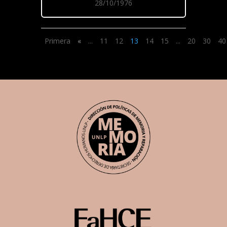
28/10/1976
Primera
«
...
11
12
13
14
15
...
20
30
40