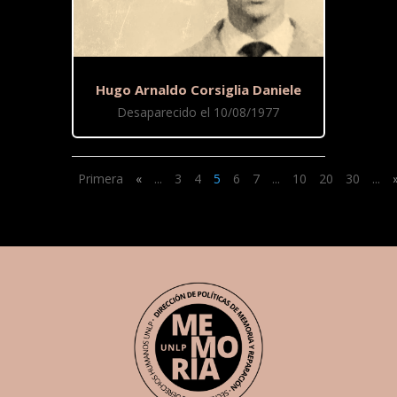
Hugo Arnaldo Corsiglia Daniele
Desaparecido el 10/08/1977
Primera
«
...
3
4
5
6
7
...
10
20
30
...