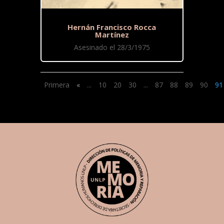
Hernán Francisco Rocca
Martínez
Asesinado el 28/3/1975
Primera
«
...
10
20
30
...
87
88
89
90
91