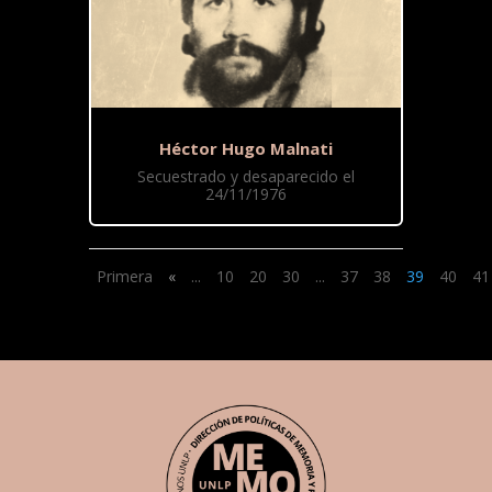
Héctor Hugo Malnati
Secuestrado y desaparecido el
24/11/1976
Primera
«
...
10
20
30
...
37
38
39
40
41