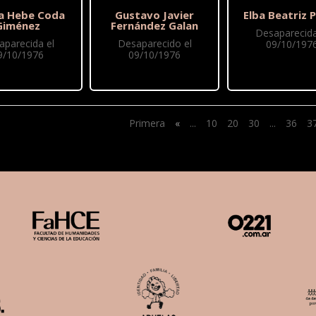
ia Hebe Coda
Gustavo Javier
Elba Beatriz P
Giménez
Fernández Galan
Desaparecida
aparecida el
Desaparecido el
09/10/197
9/10/1976
09/10/1976
Primera
«
...
10
20
30
...
36
3