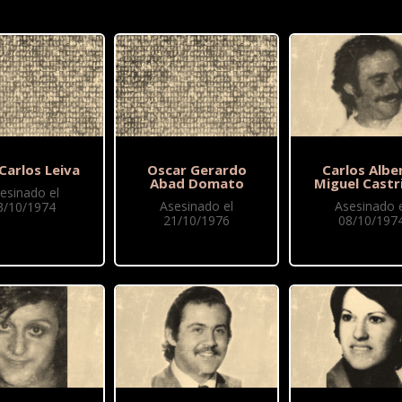
Carlos Leiva
Oscar Gerardo
Carlos Albe
Abad Domato
Miguel Castri
esinado el
Asesinado el
Asesinado e
3/10/1974
21/10/1976
08/10/197