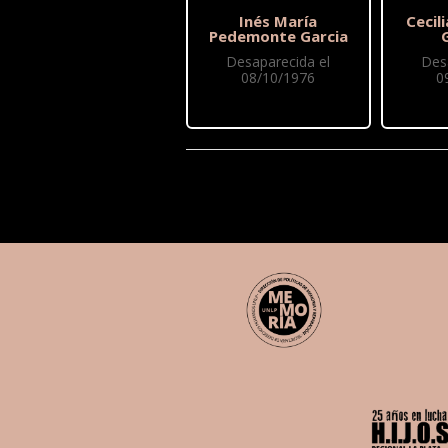
Inés María
Cecil
Pedemonte Garcia
Desaparecida el
Des
08/10/1976
0