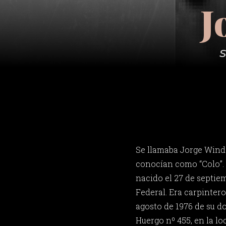
J
S
Se llamaba Jorge Wind
conocían como “Colo”. 
nacido el 27 de septie
Federal. Era carpintero
agosto de 1976 de su d
Huergo nº 455, en la lo