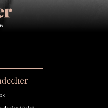
er
76
ndecher
os