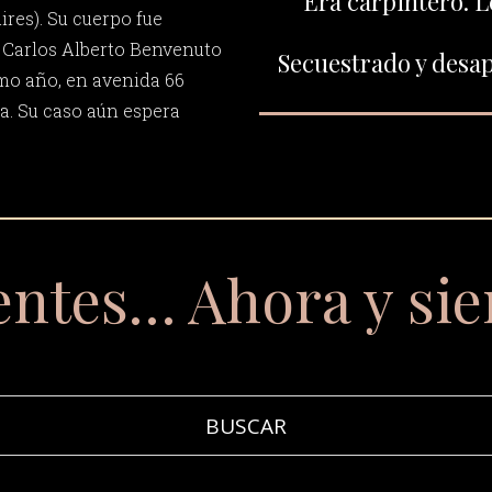
Era carpintero. L
res). Su cuerpo fue
 Carlos Alberto Benvenuto
Secuestrado y desap
smo año, en avenida 66
ta. Su caso aún espera
entes… Ahora y si