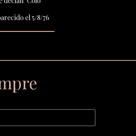
e decían "Colo"
arecido el 5/8/76
empre