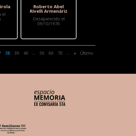
irola
Roberto Abel
Rivelli Armenáriz
 el
Desaparecido el
6
09/10/1976
7
38
39
40
...
50
60
70
...
»
Último