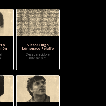
rto
Victor Hugo
llón
Lómonaco Peluffo
l
Desaparecido el
4
08/10/1976