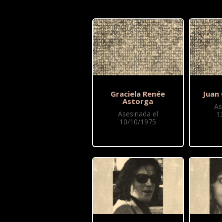
Graciela Renée
Juan 
Astorga
As
Asesinada el
1
10/10/1975