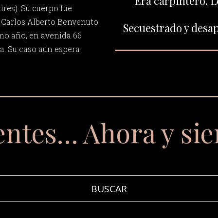
Era carpintero. L
res). Su cuerpo fue
 Carlos Alberto Benvenuto
Secuestrado y desap
smo año, en avenida 66
ta. Su caso aún espera
entes… Ahora y si