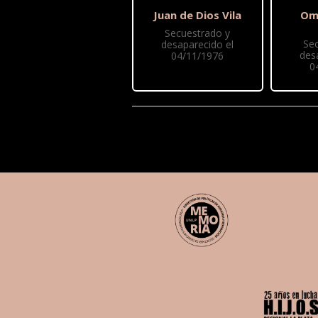
Juan de Dios Vila
Oma
Secuestrado y
Se
desaparecido el
des
04/11/1976
0