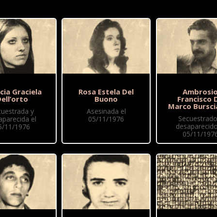
cia Graciela
Rosa Estela Del
Ambrosi
ell’orto
Buono
Francisco 
Marco Bursci
cuestrada y
Asesinada el
Secuestrado
aparecida el
05/11/1976
desaparecido
5/11/1976
05/11/197