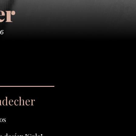
er
76
ndecher
os