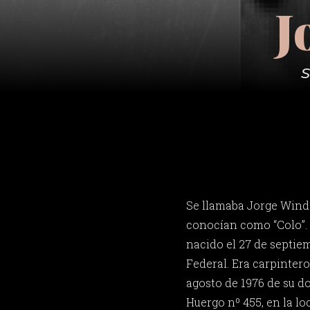
J
S
Se llamaba Jorge Wind
conocían como “Colo”. 
nacido el 27 de septie
Federal. Era carpintero
agosto de 1976 de su d
Huergo nº 455, en la lo