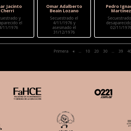
r Jacinto
Omar Adalberto
Pedro Igna
Cherri
Beain Lozano
Martínez
cuestrado y
Secuestrado el
Secuestrado
aparecido el
4/11/1976 y
desaparecido
4/11/1976
asesinado el
02/11/197
31/12/1976
Primera
«
...
10
20
30
...
39
4