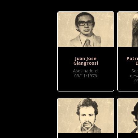
Juan José
Patri
Giangrossi
D
Asesinado el
Se
05/11/1976
des
0