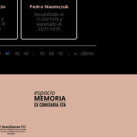
cio
Pedro Naumczuk
Secuestrado el
 y
11/04/1975 y
 el
asesinado el
6
23/11/1975
0
41
42
43
...
50
60
70
...
»
Último