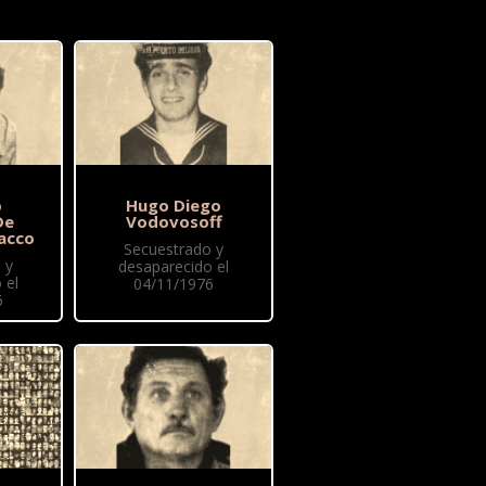
o
Hugo Diego
De
Vodovosoff
acco
Secuestrado y
 y
desaparecido el
 el
04/11/1976
6