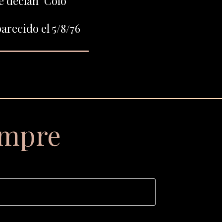
e decían "Colo"
arecido el 5/8/76
empre