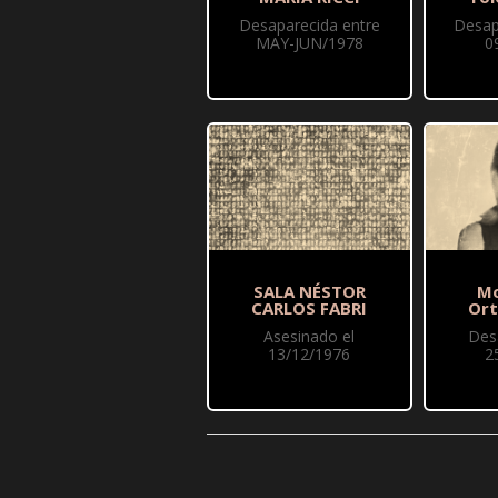
Desaparecida entre
Desap
MAY-JUN/1978
0
SALA NÉSTOR
Mo
CARLOS FABRI
Ort
Asesinado el
Des
13/12/1976
2