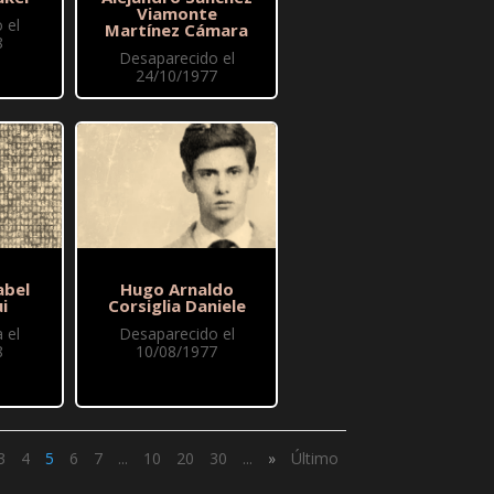
Viamonte
 el
Martínez Cámara
8
Desaparecido el
24/10/1977
abel
Hugo Arnaldo
i
Corsiglia Daniele
 el
Desaparecido el
8
10/08/1977
3
4
5
6
7
...
10
20
30
...
»
Último