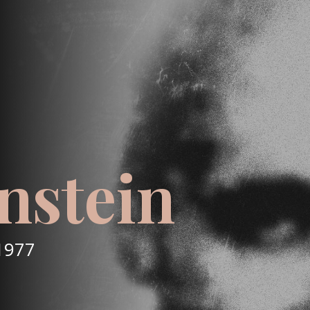
nstein
1977