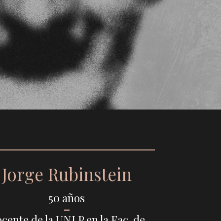
Jorge Rubinstein
50 años
–
cente de la UNLP en la Fac. de