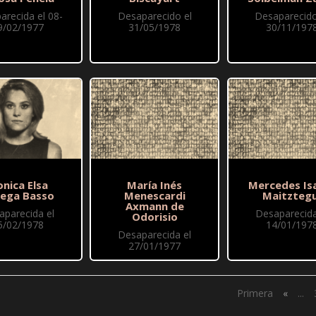
arecida el 08-
Desaparecido el
Desaparecido
9/02/1977
31/05/1978
30/11/197
nica Elsa
María Inés
Mercedes Is
ega Basso
Menescardi
Maitztegu
Axmann de
aparecida el
Desaparecida
Odorisio
5/02/1978
14/01/197
Desaparecida el
27/01/1977
Primera
«
...