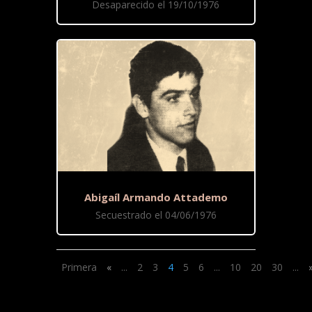
Desaparecido el 19/10/1976
Abigaíl Armando Attademo
Secuestrado el 04/06/1976
Primera
«
...
2
3
4
5
6
...
10
20
30
...