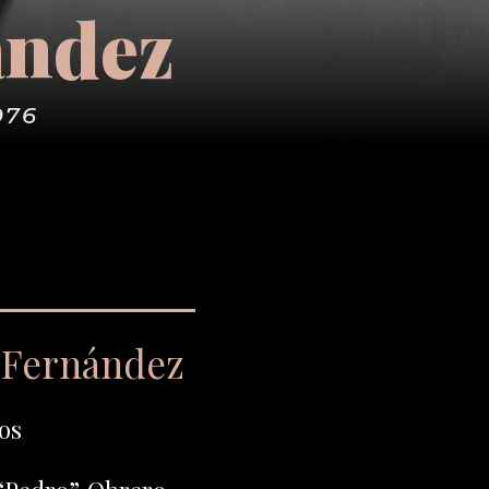
ández
976
 Fernández
os