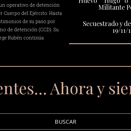
“Huevo” “Hugo” o “
n un operativo de detención
Militante P
er Cuerpo del Ejército. Hasta
stimonios de su paso por
Secuestrado y de
19/11/
no de detención (CCD). Su
Jorge Rubén continúa
entes… Ahora y si