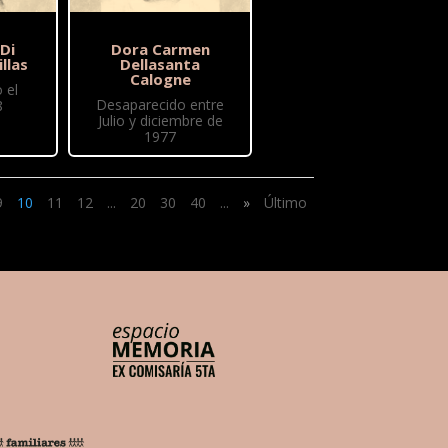
 Di
Dora Carmen
illas
Dellasanta
Calogne
 el
Desaparecido entre
8
Julio y diciembre de
1977
9
10
11
12
...
20
30
40
...
»
Último