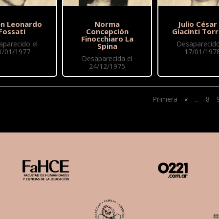
n Leonardo
Norma
Julio César
Fossati
Concepción
Giacinti Torr
Finocchiaro La
aparecido el
Desaparecido
Spina
1/01/1977
17/01/197
Desaparecida el
24/12/1975
Primera
«
...
8