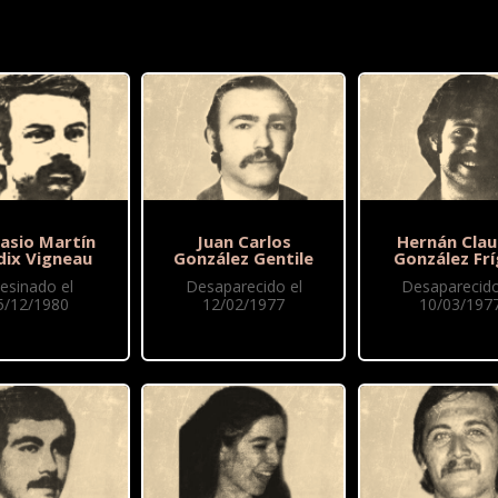
asio Martín
Juan Carlos
Hernán Clau
dix Vigneau
González Gentile
González Frí
esinado el
Desaparecido el
Desaparecido
5/12/1980
12/02/1977
10/03/197