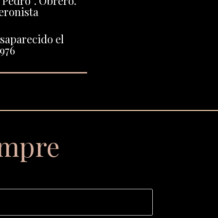
Pedro”. Obrero.
eronista
saparecido el
1976
empre