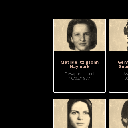
Matilde Itzigsohn
Gerv
Naymark
Gua
Desaparecida el
As
16/03/1977
0