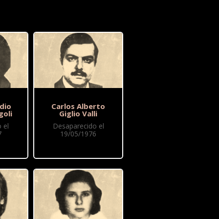
dio
Carlos Alberto
goli
Giglio Valli
 el
Desaparecido el
7
19/05/1976