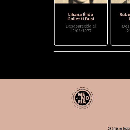
Liliana Élida
Rubé
Galletti Busi
Desaparecida el
Des
12/06/1977
2