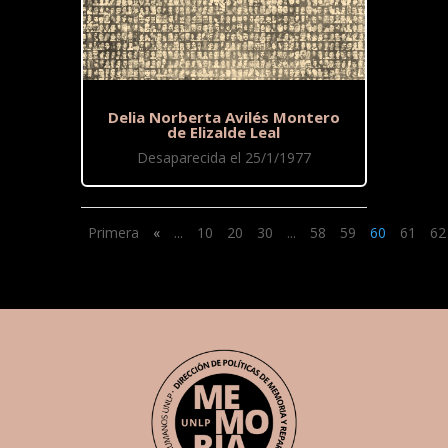
Delia Norberta Avilés Montero
de Elizalde Leal
Desaparecida el 25/1/1977
Primera
«
...
10
20
30
...
58
59
60
61
62