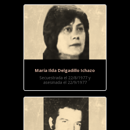
María Ilda Delgadillo Ichazo
Secuestrada el 22/8/1977 y
asesinada el 22/9/1977