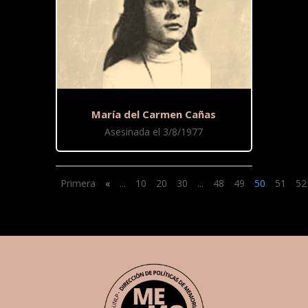
María del Carmen Cañas
Asesinada el 3/8/1977
Primera
«
...
10
20
30
...
48
49
50
51
52