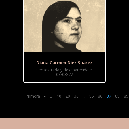
Diana Carmen Diez Suarez
Secuestrada y desaparecida el
08/03/77
Primera
«
...
10
20
30
...
85
86
87
88
89