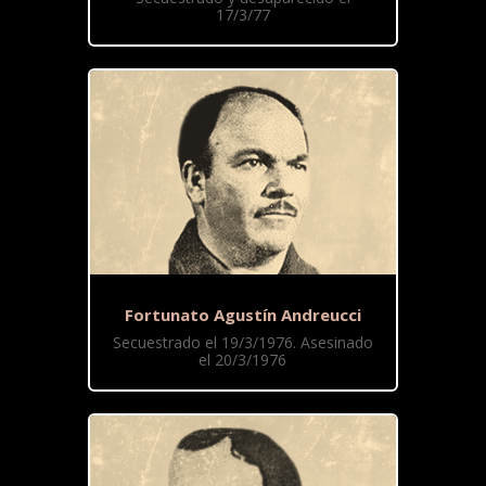
17/3/77
Fortunato Agustín Andreucci
Secuestrado el 19/3/1976. Asesinado
el 20/3/1976