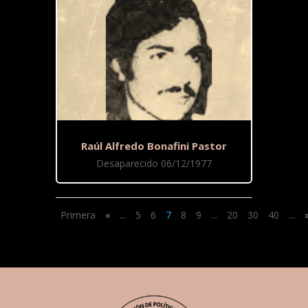
Raúl Alfredo Bonafini Pastor
Desaparecido 06/12/1977
Primera
«
...
5
6
7
8
9
...
20
30
40
...