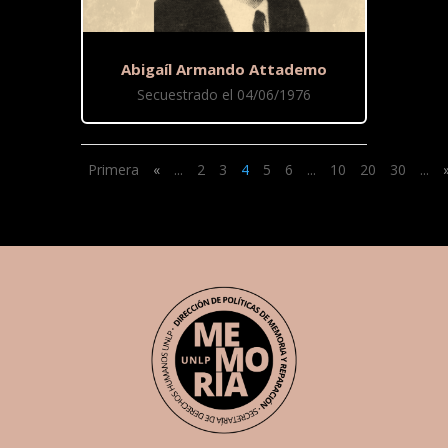
Abigaíl Armando Attademo
Secuestrado el 04/06/1976
Primera
«
...
2
3
4
5
6
...
10
20
30
...