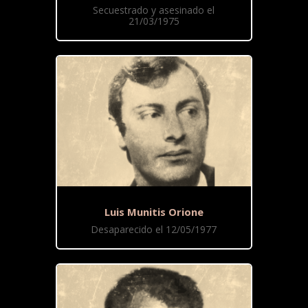
Secuestrado y asesinado el
21/03/1975
Luis Munitis Orione
Desaparecido el 12/05/1977