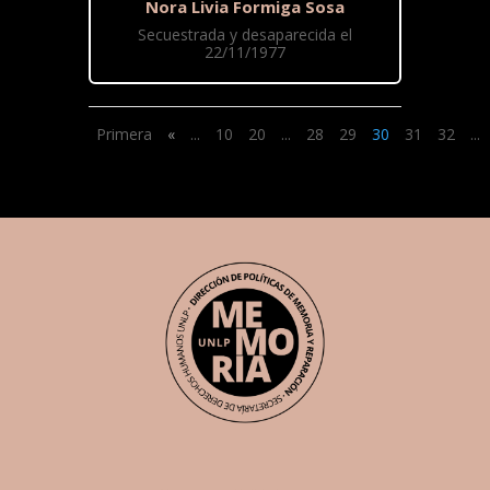
Nora Livia Formiga Sosa
Secuestrada y desaparecida el
22/11/1977
Primera
«
...
10
20
...
28
29
30
31
32
...