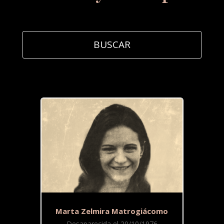
Marta Zelmira Matrogiácomo
Desaparecida el 20/10/1976