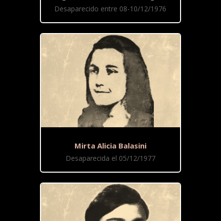
Desaparecido entre 08-10/12/1976
Mirta Alicia Balasini
Desaparecida el 05/12/1977