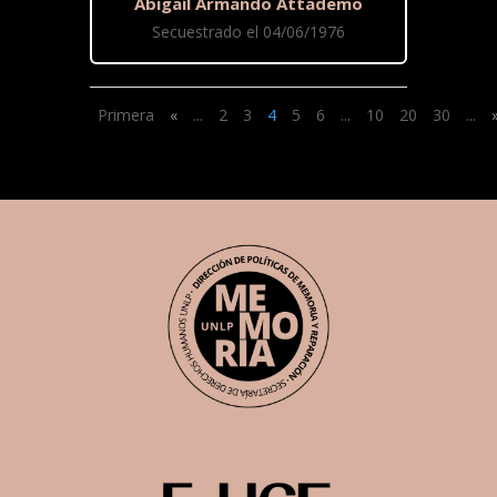
Abigaíl Armando Attademo
Secuestrado el 04/06/1976
Primera
«
...
2
3
4
5
6
...
10
20
30
...