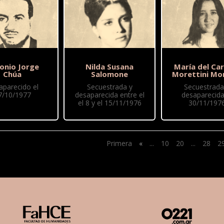
onio Jorge
Nilda Susana
María del Ca
Chúa
Salomone
Morettini Mo
aparecido el
Secuestrada y
Secuestrada
7/10/1977
desaparecida entre el
desaparecida
el 8 y el 15/11/1976
30/11/197
Primera
«
...
10
20
...
28
2