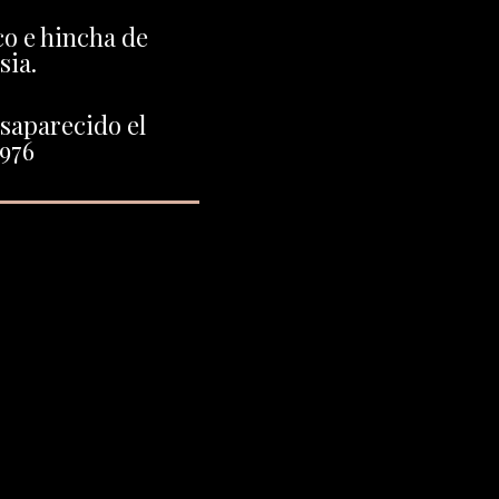
o e hincha de
ia.
saparecido el
1976