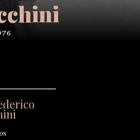
cchini
976
ederico
hini
os