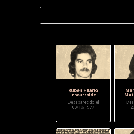
Rubén Hilario
Mar
Insaurralde
Mat
Desaparecido el
Des
08/10/1977
2