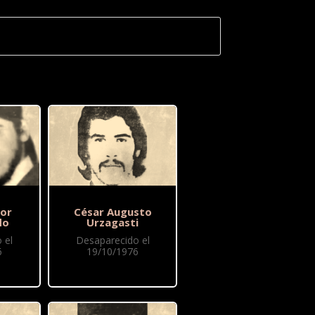
or
César Augusto
do
Urzagasti
 el
Desaparecido el
6
19/10/1976