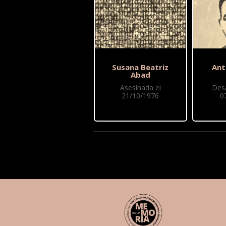
Susana Beatriz
Ant
Abad
Asesinada el
Des
21/10/1976
0