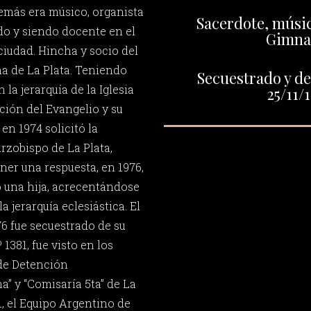
demás era músico, organista
Sacerdote, músic
o y siendo docente en el
Gimnas
ciudad. Hincha y socio del
a de La Plata. Teniendo
Secuestrado y de
la jerarquía de la Iglesia
25/11/
ción del Evangelio y su
en 1974 solicitó la
rzobispo de La Plata,
ner una respuesta, en 1976,
o una hija, acrecentándose
la jerarquía eclesiástica. El
6 fue secuestrado de su
 1381, fue visto en los
de Detención
” y “Comisaría 5ta” de La
1, el Equipo Argentino de