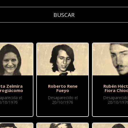
ta Zelmira
Roberto Rene
Rubén Héct
rogiácomo
Fueyo
Fiora Chio
aparecida el
Desaparecido el
Desaparecido
0/10/1976
20/10/1976
20/10/197