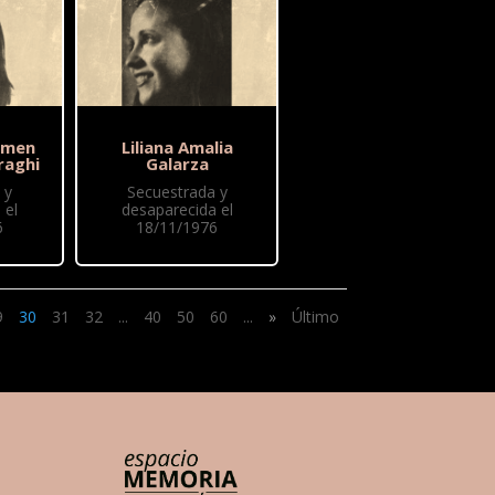
rmen
Liliana Amalia
raghi
Galarza
 y
Secuestrada y
 el
desaparecida el
6
18/11/1976
9
30
31
32
...
40
50
60
...
»
Último