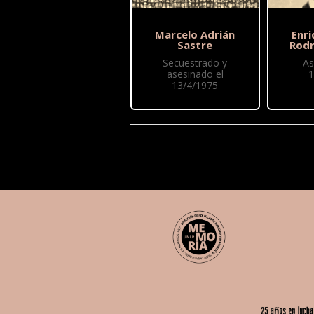
Marcelo Adrián
Enr
Sastre
Rodr
Secuestrado y
As
asesinado el
1
13/4/1975