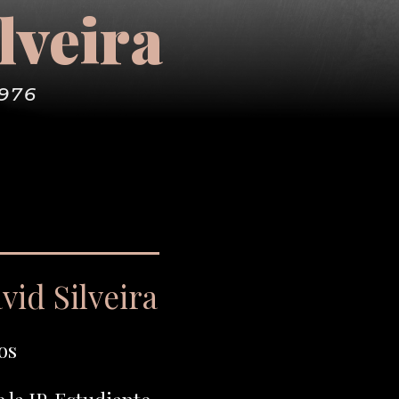
lveira
1976
id Silveira
os