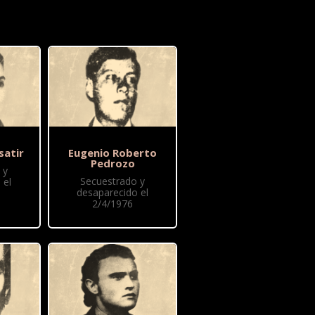
satir
Eugenio Roberto
Pedrozo
 y
Secuestrado y
 el
desaparecido el
2/4/1976