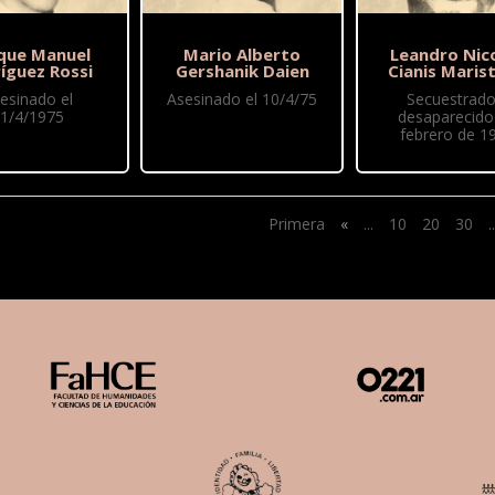
ique Manuel
Mario Alberto
Leandro Nic
íguez Rossi
Gershanik Daien
Cianis Maris
esinado el
Asesinado el 10/4/75
Secuestrado
1/4/1975
desaparecido
febrero de 1
Primera
«
...
10
20
30
..