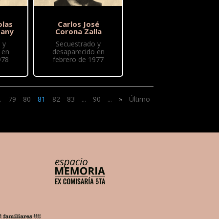
olas
Carlos José
tany
Corona Zalla
 y
Secuestrado y
 en
desaparecido en
978
febrero de 1977
.
79
80
81
82
83
...
90
...
»
Último