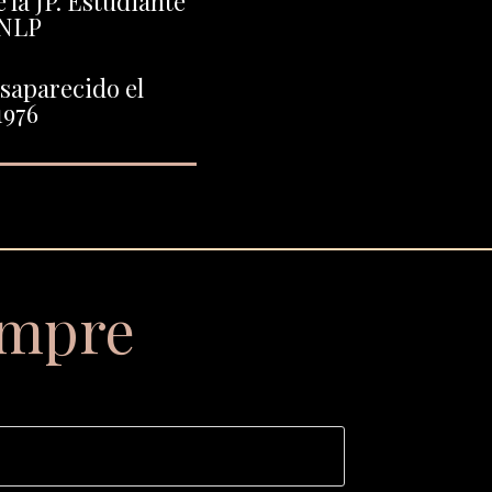
 la JP. Estudiante
UNLP
saparecido el
1976
empre