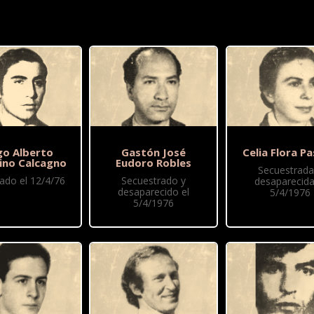
o Alberto
Gastón José
Celia Flora Pa
ino Calcagno
Eudoro Robles
Secuestrada
ado el 12/4/76
Secuestrado y
desaparecida
desaparecido el
5/4/1976
5/4/1976