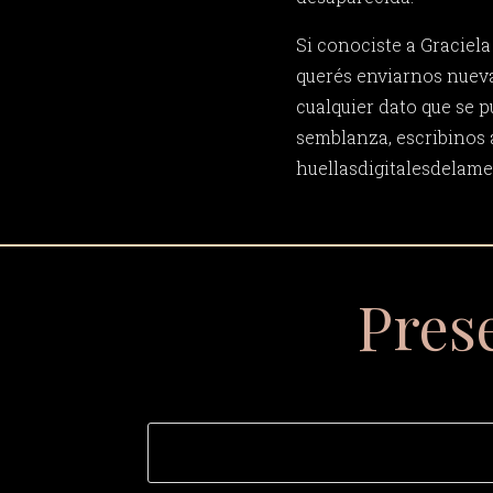
Si conociste a Graciela
querés enviarnos nueva
cualquier dato que se p
semblanza, escribinos 
huellasdigitalesdela
Pres