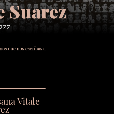
e Suarez
1977
imos que nos escribas a
ana Vitale
rez