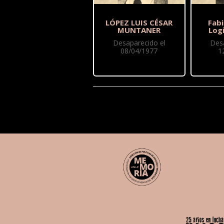
LÓPEZ LUIS CÉSAR
Fab
MUNTANER
Log
Desaparecido el
Des
08/04/1977
1