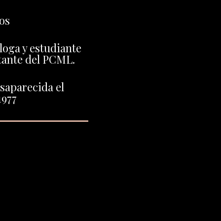
os
oga y estudiante
itante del PCML.
saparecida el
1977