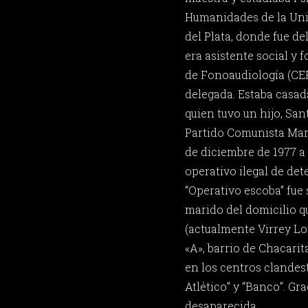
Humanidades de la Uni
del Plata, donde fue d
era asistente social y 
de Fonoaudiología (CE
delegada. Estaba casa
quien tuvo un hijo, San
Partido Comunista Marx
de diciembre de 1977 a
operativo ilegal de d
“Operativo escoba” fue 
marido del domicilio q
(actualmente Virrey L
«A», barrio de Chacarita
en los centros clandes
Atlético” y “Banco”. Gr
desaparecida.