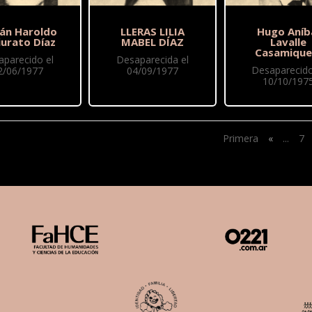
ián Haroldo
LLERAS LILIA
Hugo Aníb
iurato Díaz
MABEL DÍAZ
Lavalle
Casamique
aparecido el
Desaparecida el
Desaparecido
2/06/1977
04/09/1977
10/10/197
Primera
«
...
7