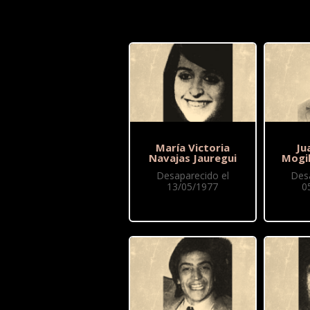
María Victoria
Ju
Navajas Jauregui
Mogi
Desaparecido el
Des
13/05/1977
0