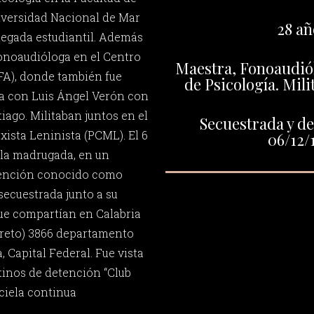
versidad Nacional de Mar
28 añ
elegada estudiantil. Además
fonoaudióloga en el Centro
Maestra, Fonoaudiól
FA), donde también fue
de Psicología. Mil
da con Luis Ángel Verón con
tiago. Militaban juntos en el
Secuestrada y de
ista Leninista (PCML). El 6
06/12/
 la madrugada, en un
etención conocido como
secuestrada junto a su
ue compartían en Calabria
oreto) 3866 departamento
, Capital Federal. Fue vista
tinos de detención “Club
aciela continua