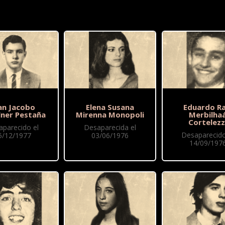
an Jacobo
Elena Susana
Eduardo Ra
lner Pestaña
Mirenna Monopoli
Merbilha
Cortelezz
aparecido el
Desaparecida el
Desaparecido
5/12/1977
03/06/1976
14/09/197