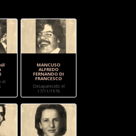
úl
MANCUSO
á
ALFREDO
i
FERNANDO DI
FRANCESCO
 el
Desaparecido el
6
17/11/1976