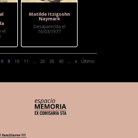
al
Matilde Itzigsohn
Naymark
la
Desaparecida el
 el
16/03/1977
5
8
9
10
11
...
20
30
40
...
»
Último