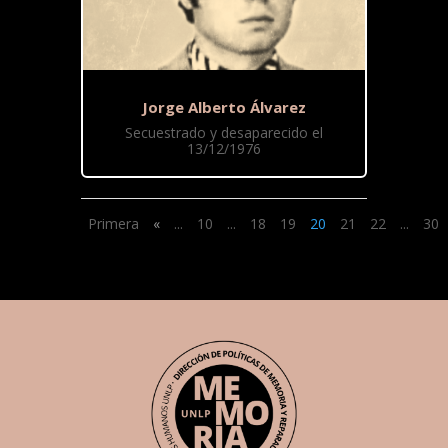
Jorge Alberto Álvarez
Secuestrado y desaparecido el
13/12/1976
Primera
«
...
10
...
18
19
20
21
22
...
30