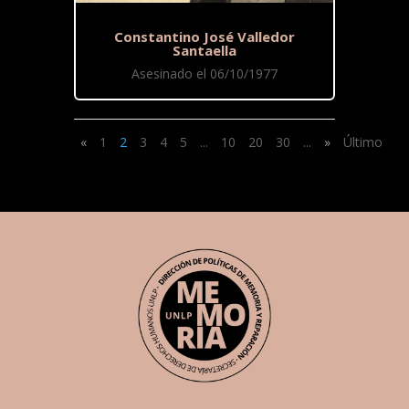
Constantino José Valledor
Santaella
Asesinado el 06/10/1977
«
1
2
3
4
5
...
10
20
30
...
»
Último