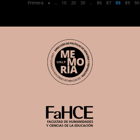
Primera
«
...
10
20
30
...
86
87
88
89
90