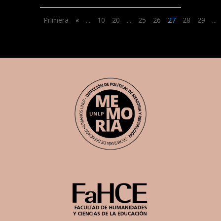
Primera
«
...
10
20
...
25
26
27
28
29
...