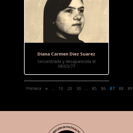
Diana Carmen Diez Suarez
Secuestrada y desaparecida el
08/03/77
Primera
«
...
10
20
30
...
85
86
87
88
89