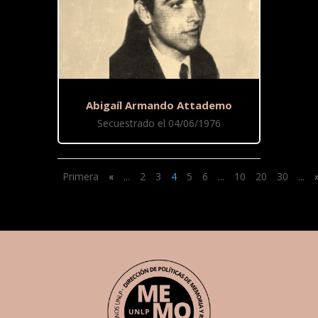
Abigaíl Armando Attademo
Secuestrado el 04/06/1976
Primera
«
...
2
3
4
5
6
...
10
20
30
...