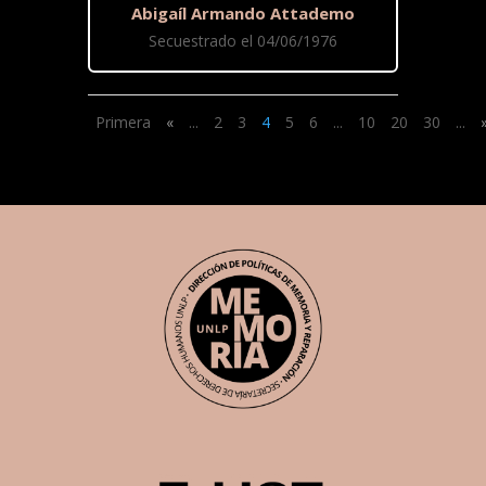
Abigaíl Armando Attademo
Secuestrado el 04/06/1976
Primera
«
...
2
3
4
5
6
...
10
20
30
...