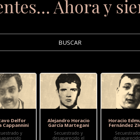
entes… Ahora y si
tavo Delfor
Alejandro Horacio
Horacio Edm
a Cappannini
García Martegani
Fernández Zi
cuestrado y
Secuestrado y
Secuestrado
saparecido
desaparecido el
desaparecido