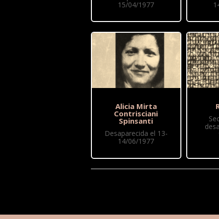
15/04/1977
1
Alicia Mirta
R
Contrisciani
Se
Spinsanti
desa
Desaparecida el 13-
14/06/1977