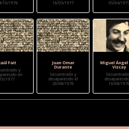
4/10/1976
16/03/1977
05/04/197
aúl Fait
Juan Omar
Miguel Ángel
Durante
Vizcay
cuestrado y
Secuestrado y
Secuestrado
parecido en
desaparecido el
desaparecido
10/1977
26/08/1976
16/08/197