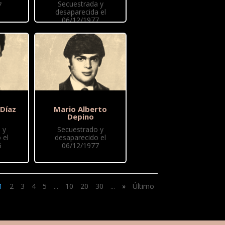
Secuestrada y
7
desaparecida el
06/12/1977
 Díaz
Mario Alberto
Depino
 y
Secuestrado y
 el
desaparecido el
6
06/12/1977
1
2
3
4
5
...
10
20
30
...
»
Último