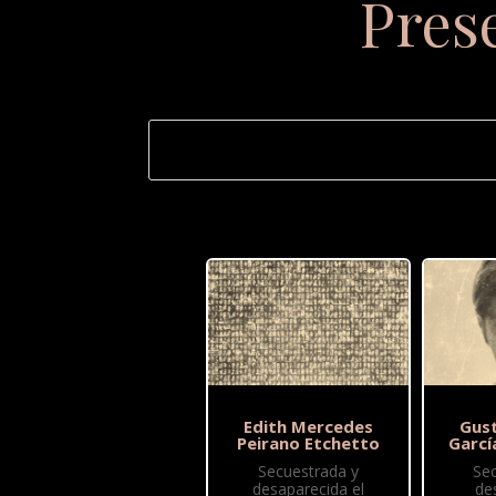
Pres
Edith Mercedes
Gus
Peirano Etchetto
Garcí
Secuestrada y
Se
desaparecida el
de