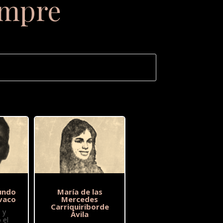
empre
undo
María de las
vaco
Mercedes
Carriquiriborde
 y
Ávila
 el