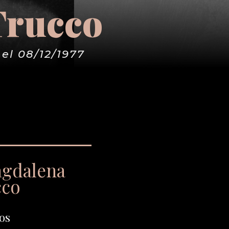
Trucco
el 08/12/1977
agdalena
cco
os