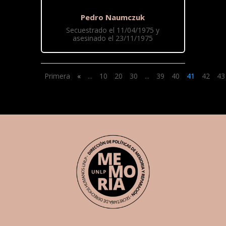
Pedro Naumczuk
Secuestrado el 11/04/1975 y
asesinado el 23/11/1975
Primera
«
...
10
20
30
...
39
40
41
42
43