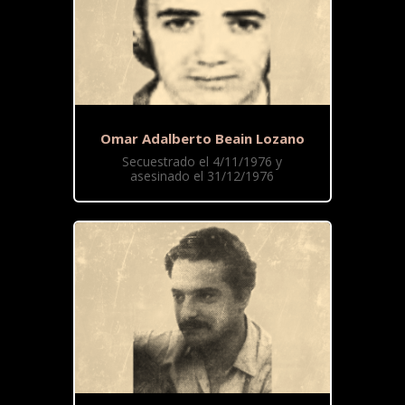
Omar Adalberto Beain Lozano
Secuestrado el 4/11/1976 y
asesinado el 31/12/1976