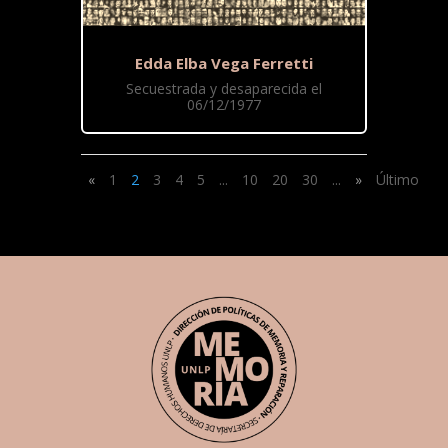
Edda Elba Vega Ferretti
Secuestrada y desaparecida el
06/12/1977
«
1
2
3
4
5
...
10
20
30
...
»
Último