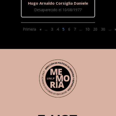
Hugo Arnaldo Corsiglia Daniele
Desaparecido el 10/08/1977
Primera
«
...
3
4
5
6
7
...
10
20
30
...