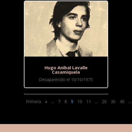
Hugo Aníbal Lavalle
Casamiquela
Desaparecido el 10/10/1975
Primera
«
...
7
8
9
10
11
...
20
30
40
...