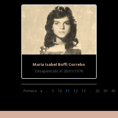
María Isabel Boffi Correbo
Desaparecido el 28/01/1978
Primera
«
...
9
10
11
12
13
...
20
30
40