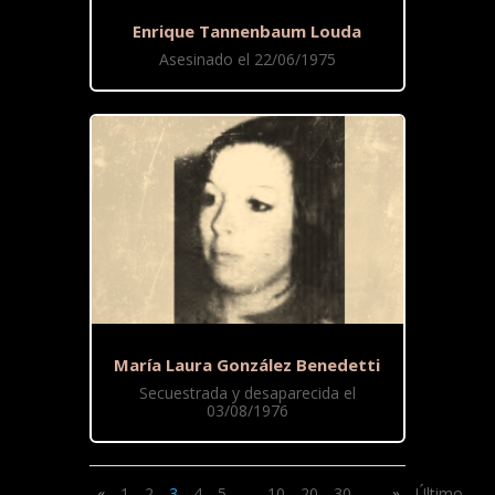
Enrique Tannenbaum Louda
Asesinado el 22/06/1975
María Laura González Benedetti
Secuestrada y desaparecida el
03/08/1976
«
1
2
3
4
5
...
10
20
30
...
»
Último