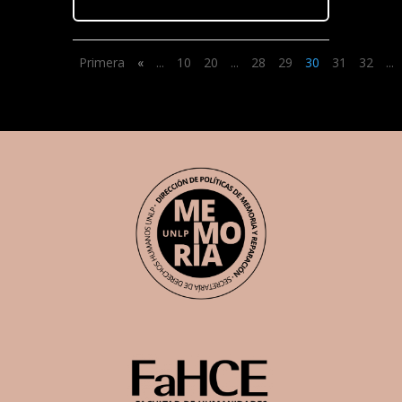
Primera
«
...
10
20
...
28
29
30
31
32
...